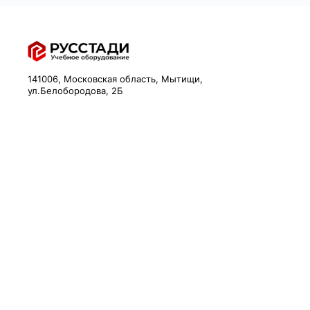
141006, Московская область, Мытищи,
ул.Белобородова, 2Б
Email:
info@rstdy.ru
Телефон:
+74951311532
Корзина
Мои заказы
Личный кабинет
Регистрация клиента