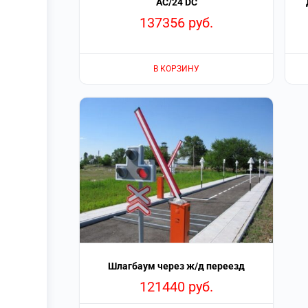
АС/24 DC
137356
руб.
В КОРЗИНУ
Шлагбаум через ж/д переезд
121440
руб.