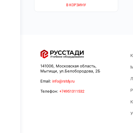
В КОРЗИНУ
К
141006, Московская область,
М
Мытищи, ул.Белобородова, 2Б
Л
Email:
info@rstdy.ru
Р
Телефон:
+74951311532
К
У