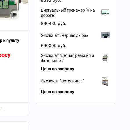
8395
руб.
Виртуальный тренажер "Я на
дороге"
860430
руб.
Экспонат «Черная дыра»
 к пульту
690000
руб.
росу
Экспонат "Цепная реакция и
Фотосинтез"
Цена по запросу
Экспонат "Фотосинтез"
Цена по запросу
Е