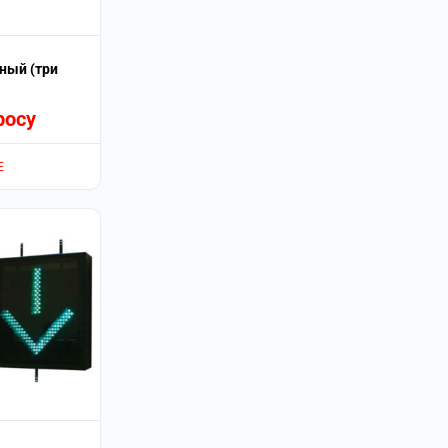
ный (три
росу
Е