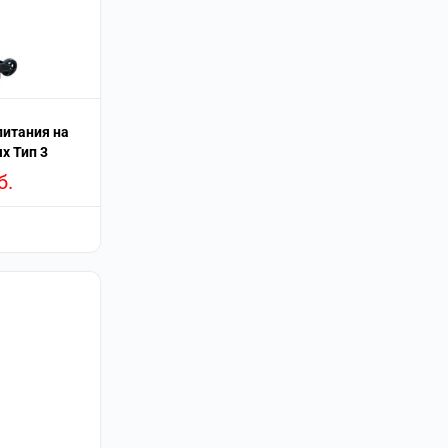
питания на
х Тип 3
б.