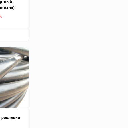
ортный
игнала)
.
 прокладки