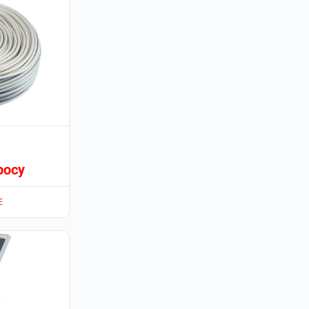
росу
Е