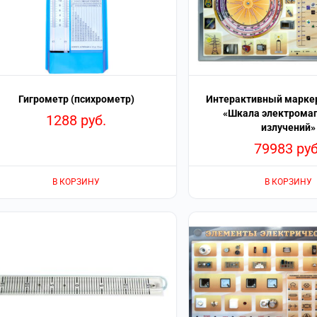
Гигрометр (психрометр)
Интерактивный марке
«Шкала электрома
1288
руб.
излучений»
79983
руб
В КОРЗИНУ
В КОРЗИНУ