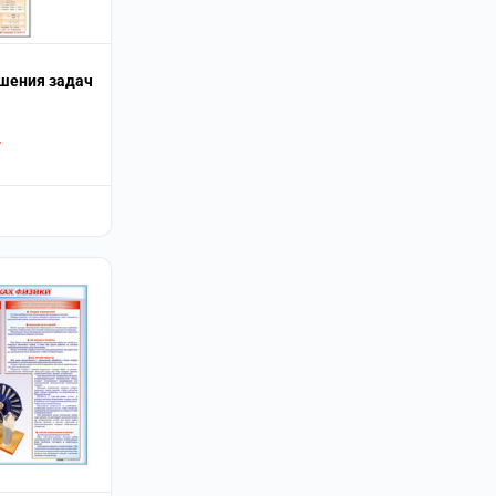
шения задач
.