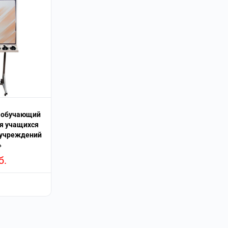
 обучающий
ля учащихся
учреждений
»
б.