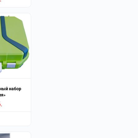
Е
ный набор
ия»
.