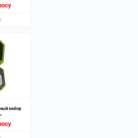
росу
Е
ный набор
»
росу