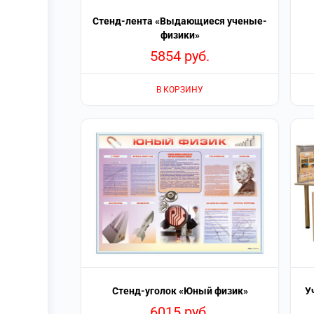
Стенд-лента «Выдающиеся ученые-
физики»
5854
руб.
В КОРЗИНУ
Стенд-уголок «Юный физик»
У
6015
руб.