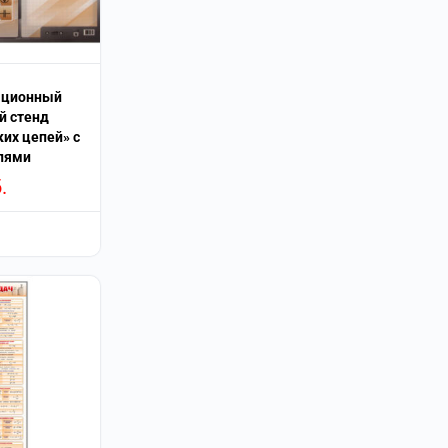
ационный
й стенд
их цепей» с
лями
.