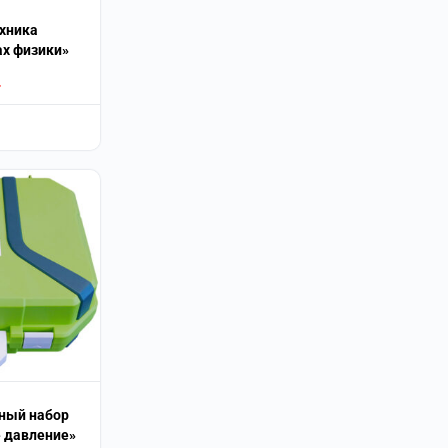
ехника
ах физики»
.
ный набор
е давление»