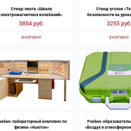
Стенд-лента «Шкала
Стенд-уголок «Т
электромагнитных колебаний»
безопасности на урок
5854
руб.
3255
руб
В КОРЗИНУ
В КОРЗИНУ
чебно-лабораторный комплекс по
Учебно-образователь
физике «Ньютон»
«Воздух и атмосферно