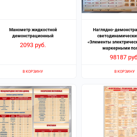
Манометр жидкостной
Наглядно-демонстр
демонстрационный
светодинамически
«Элементы электрическ
2093
руб.
маркерными по
98187
руб
В КОРЗИНУ
В КОРЗИНУ