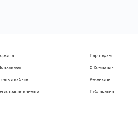
орзина
Партнёрам
ои заказы
О Компании
ичный кабинет
Реквизиты
егистрация клиента
Публикации
онфиденциальность
словия обслуживания