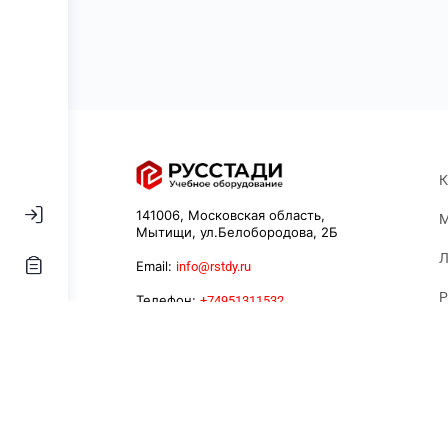
К
141006, Московская область,
М
Мытищи, ул.Белобородова, 2Б
Л
Email:
info@rstdy.ru
Р
Телефон:
+74951311532
К
У