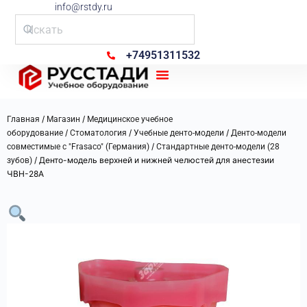
info@rstdy.ru
+74951311532
Рус Стади
/
/
Главная
Магазин
Медицинское учебное
/
/
/
оборудование
Стоматология
Учебные денто-модели
Денто-модели
/
совместимые с "Frasaco" (Германия)
Стандартные денто-модели (28
/ Денто-модель верхней и нижней челюстей для анестезии
зубов)
ЧВН-28А