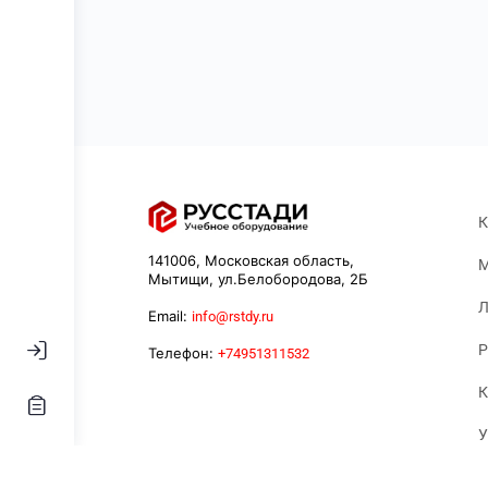
К
141006, Московская область,
М
Мытищи, ул.Белобородова, 2Б
Л
Email:
info@rstdy.ru
Р
Телефон:
+74951311532
К
У