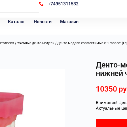
+74951311532
Каталог
Новости
Магазин
/
/
атология
Учебные денто-модели
Денто-модели совместимые с "Frasaco" (Г
Денто-м
нижней 
10350
ру
Внимание! Цена
Актуальные це