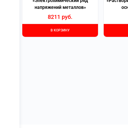
«Электрохимический ряд
«Раствори
напряжений металлов»
ос
8211
руб.
В КОРЗИНУ