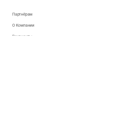
Партнёрам
О Компании
Реквизиты
Публикации
© 2026 -
Рус Стади