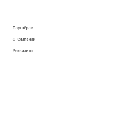
Партнёрам
О Компании
Реквизиты
Публикации
© 2026 -
Рус Стади