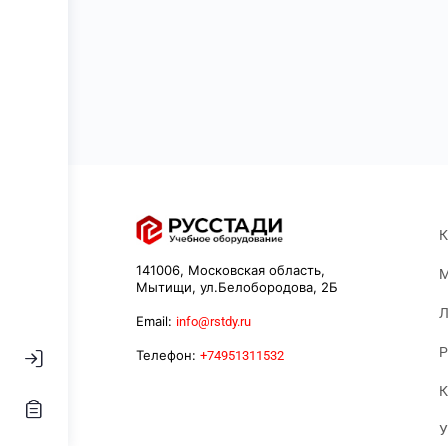
К
141006, Московская область,
М
Мытищи, ул.Белобородова, 2Б
Л
Email:
info@rstdy.ru
Р
Телефон:
+74951311532
К
У