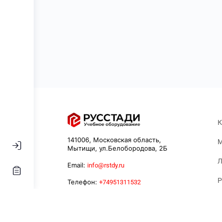
К
141006, Московская область,
М
Мытищи, ул.Белобородова, 2Б
Л
Email:
info@rstdy.ru
Р
Телефон:
+74951311532
К
У