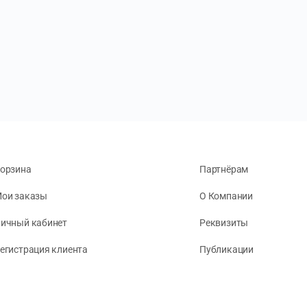
орзина
Партнёрам
ои заказы
О Компании
ичный кабинет
Реквизиты
егистрация клиента
Публикации
онфиденциальность
словия обслуживания