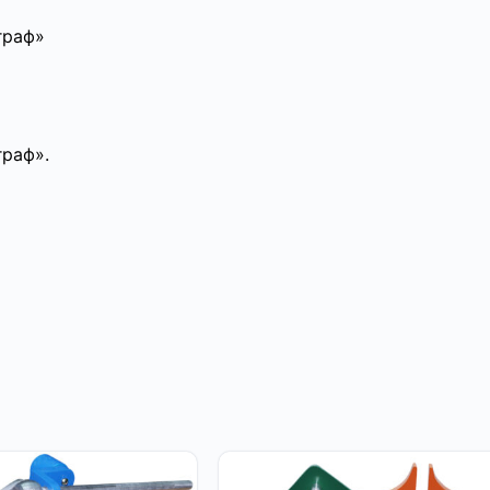
граф»
граф».