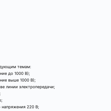
едующим темам:
ие до 1000 В);
ие выше 1000 В);
ве линии электропередачи;
;
ю;
 напряжения 220 В;