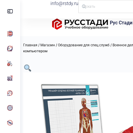
info@rstdy.ru
Рус Стади
/
/
/
Главная
Магазин
Оборудование для спец.служб
Военное де
компьютером