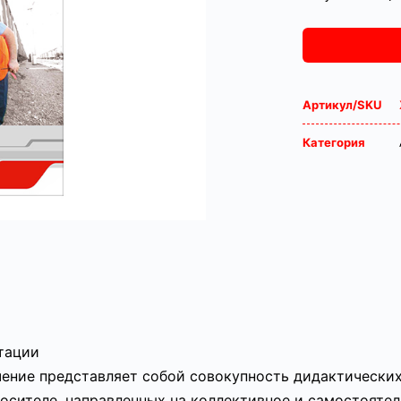
Артикул/SKU
Категория
атации
ение представляет собой совокупность дидактически
сителе, направленных на коллективное и самостоятел