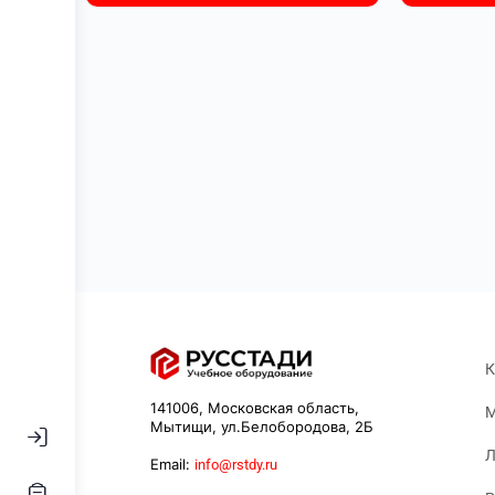
К
141006, Московская область,
М
Мытищи, ул.Белобородова, 2Б
Л
Email:
info@rstdy.ru