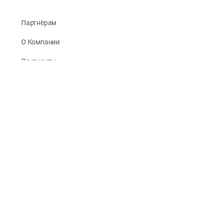
Партнёрам
О Компании
Реквизиты
Публикации
© 2026 -
Рус Стади