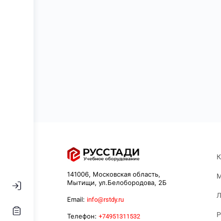
К
141006, Московская область,
М
Мытищи, ул.Белобородова, 2Б
Л
Email:
info@rstdy.ru
Р
Телефон:
+74951311532