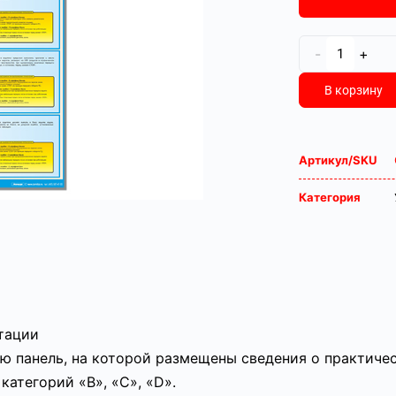
-
+
В корзину
Артикул/SKU
Категория
атации
 панель, на которой размещены сведения о практичес
атегорий «В», «С», «D».