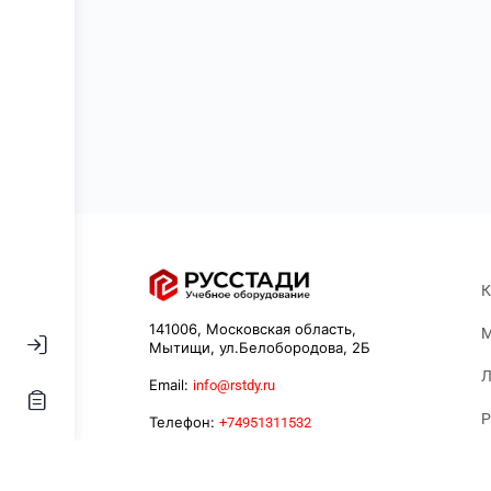
К
141006, Московская область,
М
Мытищи, ул.Белобородова, 2Б
Л
Email:
info@rstdy.ru
Р
Телефон:
+74951311532
К