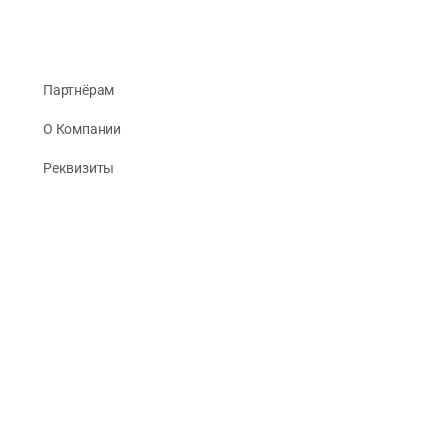
Партнёрам
О Компании
Реквизиты
Публикации
© 2026 -
Рус Стади