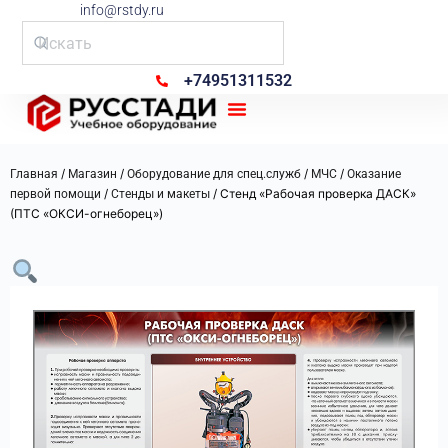
info@rstdy.ru
+74951311532
Рус Стади
/
/
/
/
Главная
Магазин
Оборудование для спец.служб
МЧС
Оказание
/
/ Стенд «Рабочая проверка ДАСК»
первой помощи
Стенды и макеты
(ПТС «ОКСИ-огнеборец»)