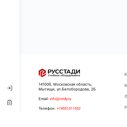
К
141006, Московская область,
М
Мытищи, ул.Белобородова, 2Б
Л
Email:
info@rstdy.ru
Р
Телефон:
+74951311532
К