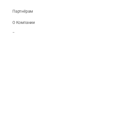
Партнёрам
О Компании
Реквизиты
Публикации
© 2026 -
Рус Стади