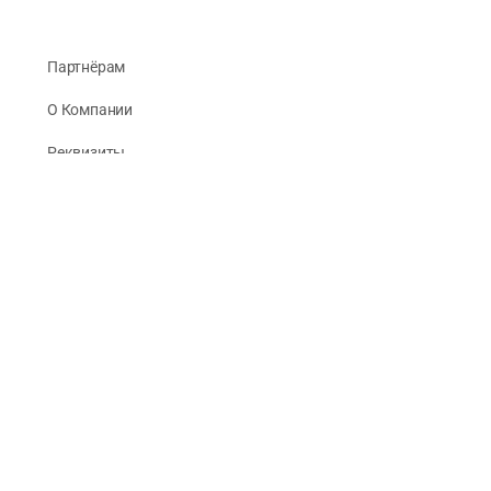
Партнёрам
О Компании
Реквизиты
Публикации
© 2026 -
Рус Стади