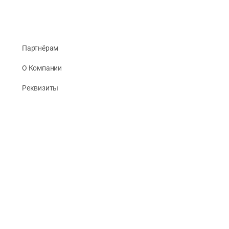
Партнёрам
О Компании
Реквизиты
Публикации
© 2026 -
Рус Стади