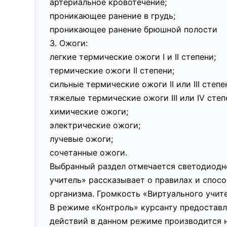
артериальное кровотечение;
проникающее ранение в грудь;
проникающее ранение брюшной полости
3. Ожоги:
легкие термические ожоги I и II степени;
термические ожоги II степени;
сильные термические ожоги II или III степе
тяжелые термические ожоги III или IV степ
химические ожоги;
электрические ожоги;
лучевые ожоги;
сочетанные ожоги.
Выбранный раздел отмечается светодиодн
учитель» рассказывает о правилах и спо
организма. Громкость «Виртуального учит
В режиме «Контроль» курсанту предоставл
действий в данном режиме производится 