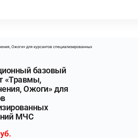
чения, Ожоги» для курсантов специализированных
ционный базовый
т «Травмы,
чения, Ожоги» для
ов
изированных
ний МЧС
уб.