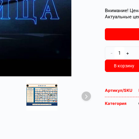
Внимание! Цена
Актуальные це
-
+
В корзину
Артикул/SKU
Категория