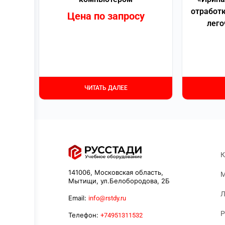
отработ
Цена по запросу
лего
ЧИТАТЬ ДАЛЕЕ
К
141006, Московская область,
М
Мытищи, ул.Белобородова, 2Б
Л
Email:
info@rstdy.ru
Р
Телефон:
+74951311532