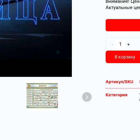
Внимание! Цена
Актуальные це
-
+
В корзину
Артикул/SKU
Категория