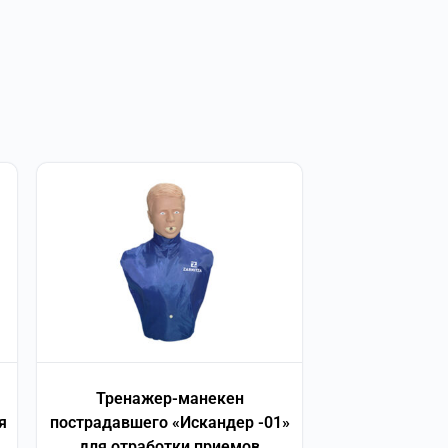
Тренажер-манекен
я
пострадавшего «Искандер -01»
для отработки приемов