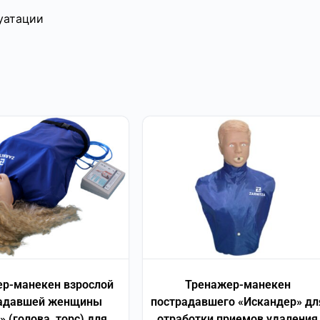
уатации
р-манекен взрослой
Тренажер-манекен
адавшей женщины
пострадавшего «Искандер» дл
» (голова, торс) для
отработки приемов удаления