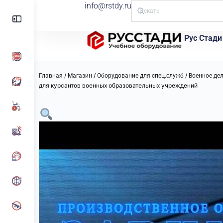
info@rstdy.ru
Рус Стади
/
/
/
Главная
Магазин
Оборудование для спец.служб
Военное де
для курсантов военных образовательных учреждений