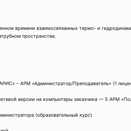
оренном времени взаимосвязанных термо- и гидродина
атрубном пространстве.
РИС» – АРМ «Администратор/Преподаватель» (1 лицен
етевой версии на компьютеры заказчика — 5 АРМ «Пол
дминистратора (образовательный курс)
елей