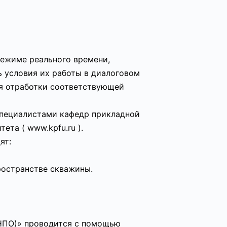
режиме реального времени,
 условия их работы в диалоговом
ля отработки соответствующей
специалистами кафедр прикладной
та ( www.kpfu.ru ).
ят:
ространстве скважины.
НПО)» проводится с помощью