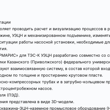
атации
оляет проводить расчет и визуализацию процессов в 
жине, УЭЦН и механизированном подъемнике, изменять
ситуации работы насосной установки, необходимые д
тия.
РМАРИС» для ТЭС-К УЭЦН разработано совместно со 
и Казанского (Приволжского) федерального университе
зуют взаимосвязанную систему, в состав которой вход
одном по толщине и простиранию круговом пласте.
осно-компрессорных трубах и в затрубно-кольцевом п
ктроцентробежном насосе.
ля (ПЭД).
ния представлена в виде 3D-модели.
-скважина-ЭЦН-наземное промысловое оборудование (