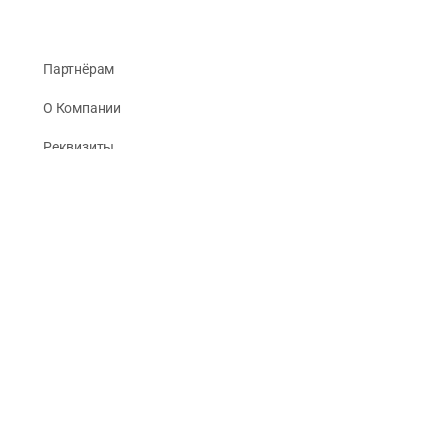
Партнёрам
О Компании
Реквизиты
Публикации
© 2026 -
Рус Стади