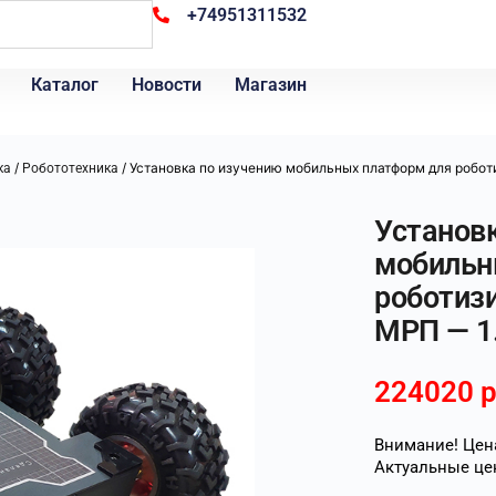
+74951311532
Каталог
Новости
Магазин
/
/ Установка по изучению мобильных платформ для робо
ка
Робототехника
Установ
мобильн
роботиз
МРП — 1
224020
р
Внимание! Цена
Актуальные це