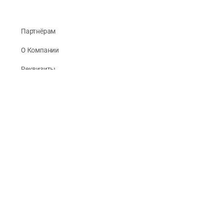
Партнёрам
О Компании
Реквизиты
Публикации
© 2026 -
Рус Стади