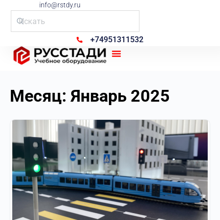
info@rstdy.ru
+74951311532
Рус Стади
Месяц:
Январь 2025