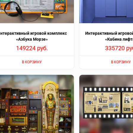
нтерактивный игровой комплекс
Интерактивный игрово
«Азбука Морзе»
«Кабина лифт
149224
руб.
335720
ру
В КОРЗИНУ
В КОРЗИНУ