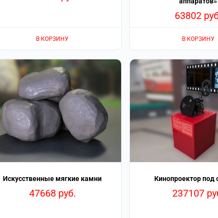
аппаратов»
63802
руб
В КОРЗИНУ
В КОРЗИНУ
Искусственные мягкие камни
Кинопроектор под 
47668
руб.
237107
ру