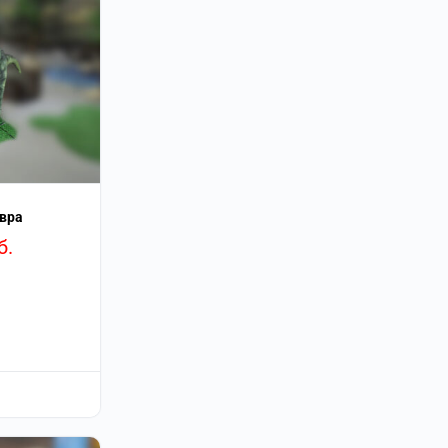
вра
б.