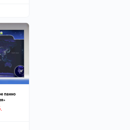
е панно
ля»
.