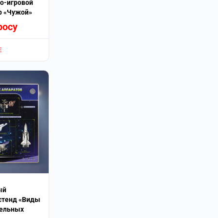
о-игровой
р «Чужой»
росу
Е
ый
стенд «Виды
тельных