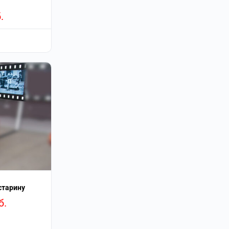
.
старину
б.