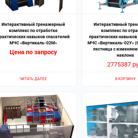
Интерактивный тренажерный
Интерактивный тре
комплекс по отработке
комплекс по отр
рактических навыков спасателей
практических навыков
МЧС «Вертикаль-02М»
МЧС «Вертикаль-02У» (
лестница с изменяе
Цена по запросу
наклона
2775387
р
ЧИТАТЬ ДАЛЕЕ
В КОРЗИНУ