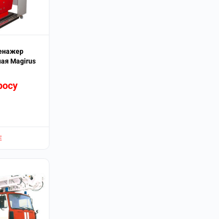
енажер
ая Magirus
росу
Е