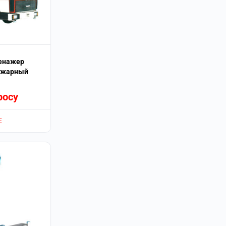
енажер
ожарный
росу
Е