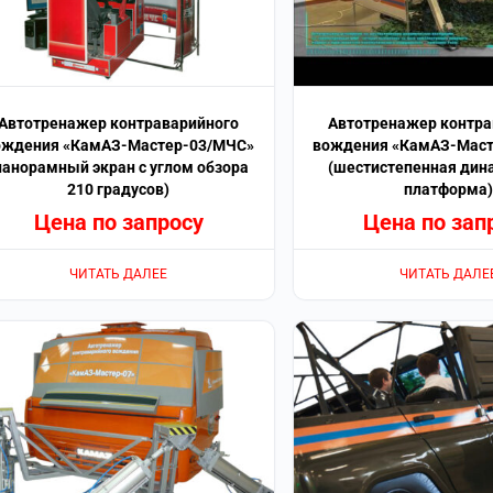
Автотренажер контраварийного
Автотренажер контра
ождения «КамАЗ-Мастер-03/МЧС»
вождения «КамАЗ-Мас
панорамный экран с углом обзора
(шестистепенная дин
210 градусов)
платформа)
Цена по запросу
Цена по зап
ЧИТАТЬ ДАЛЕЕ
ЧИТАТЬ ДАЛЕ