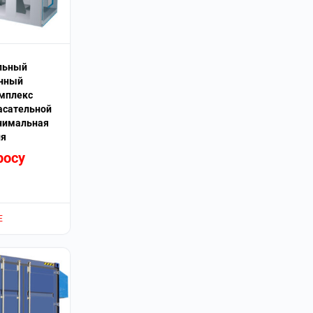
льный
анный
мплекс
асательной
нимальная
ия
росу
Е