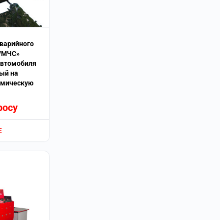
варийного
/МЧС»
автомобиля
ый на
амическую
росу
Е