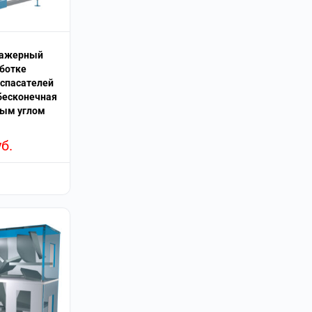
нажерный
аботке
 спасателей
бесконечная
мым углом
уб.