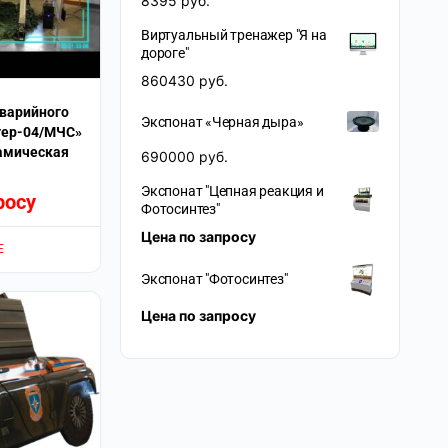
8395
руб.
Виртуальный тренажер "Я на
дороге"
860430
руб.
варийного
Экспонат «Черная дыра»
тер-04/МЧС»
амическая
690000
руб.
Экспонат "Цепная реакция и
росу
Фотосинтез"
Цена по запросу
Е
Экспонат "Фотосинтез"
Цена по запросу