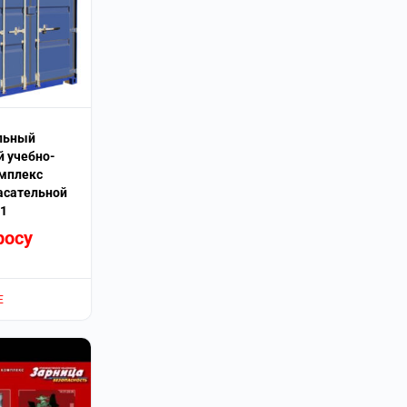
льный
 учебно-
мплекс
асательной
1
росу
Е