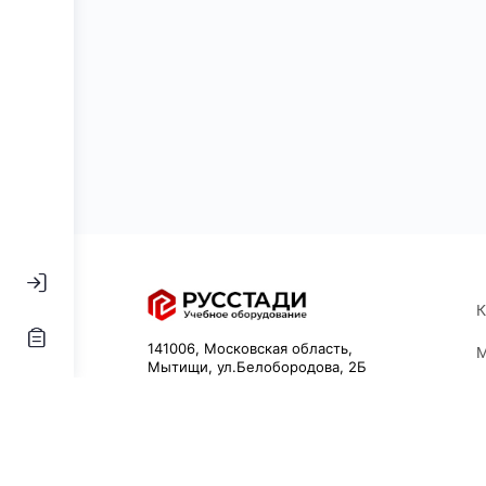
К
141006, Московская область,
М
Мытищи, ул.Белобородова, 2Б
Л
Email:
info@rstdy.ru
Р
Телефон:
+74951311532
К