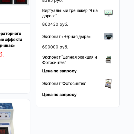
8395
руб.
Виртуальный тренажер "Я на
дороге"
860430
руб.
ораторного
Экспонат «Черная дыра»
ие эффекта
дниках»
690000
руб.
б.
Экспонат "Цепная реакция и
Фотосинтез"
Цена по запросу
Экспонат "Фотосинтез"
Цена по запросу