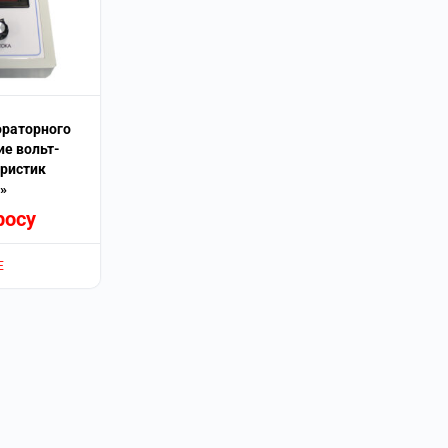
ораторного
ие вольт-
ристик
»
росу
Е