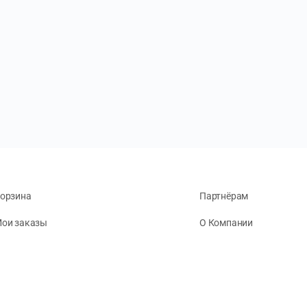
орзина
Партнёрам
ои заказы
О Компании
ичный кабинет
Реквизиты
егистрация клиента
Публикации
онфиденциальность