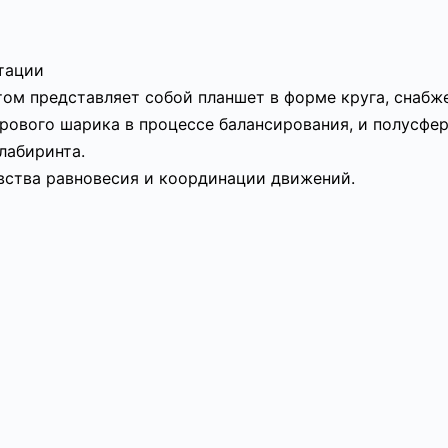
атации
том представляет собой планшет в форме круга, снаб
ового шарика в процессе балансирования, и полусфер
лабиринта.
вства равновесия и координации движений.