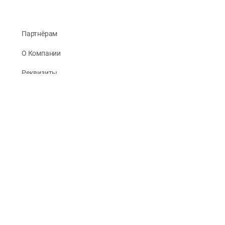
Партнёрам
О Компании
Реквизиты
Публикации
© 2026 -
Рус Стади