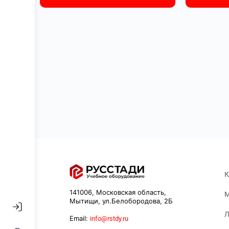
К
141006, Московская область,
М
Мытищи, ул.Белобородова, 2Б
Л
Email:
info@rstdy.ru