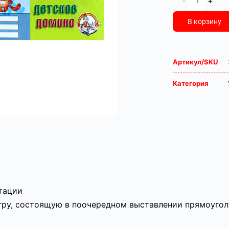
-
+
В корзину
Артикул/SKU
Категория
атации
гру, состоящую в поочередном выставлении прямоуго