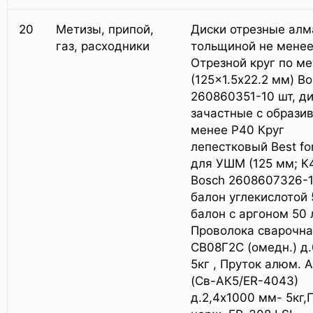
20
Метизы, припой,
Диски отрезные ал
газ, расходники
тольщиной не мене
Отрезной круг по м
(125×1.5х22.2 мм) B
260860351-10 шт, д
зачастные с образи
менее Р40 Круг
лепестковый Best fo
для УШМ (125 мм; К
Bosch 2608607326-1
балон углекислотой 
балон с аргоном 50 
Проволока сварочн
СВ08Г2С (омедн.) д.
5кг , Пруток алюм. А
(Св-АК5/ER-4043)
д.2,4х1000 мм- 5кг,