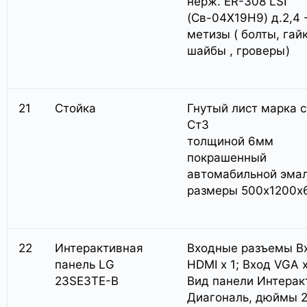
нерж. ER-308 LSI
(Св-04Х19Н9) д.2,4 -
метизы ( болты, гай
шайбы , гроверы)
21
Стойка
Гнутый лист марка 
Ст3
толщиной 6мм
покрашенный
автомабильной эма
размеры 500х1200х
22
Интерактивная
Входные разъемы В
панель LG
HDMI x 1; Вход VGA x
23SE3TE-B
Вид панели Интерак
Диагональ, дюймы 