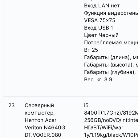
Вход LAN нет
Функция видеостены
VESA 75×75
Вход USB 1
Цвет Черный
Потребляемая мощн
Вт 25
Габариты (длина), м
Габариты (высота), 
Габариты (глубина),
Вес, кг. 3.9
23
Серверный
i5
компьютер,
8400T(1.7Ghz)/8192
Неттоп Acer
256GB/noDVD/Int:Inte
Veriton N4640G
HD/BT/WiFi/war
DT.VQ0ER.080
1y/1.19kg/black/W10P