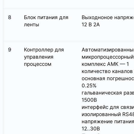
8
Блок питания для
Выходноное напряж
ленты
12 В 2А
9
Контроллер для
Автоматизированны
управления
микропроцессорный
процессом
комплекс АМК — 1
количество каналов 
основная погрешнос
0.25%
гальваническая разв
1500В
интерфейс для связи
изолированный RS4
напряжение питани
12..30В