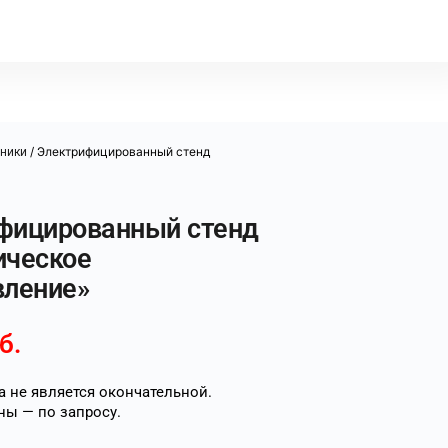
/ Электрифицированный стенд
хники
фицированный стенд
ическое
вление»
б.
 не является окончательной.
ны — по запросу.