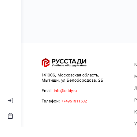
К
141006, Московская область,
М
Мытищи, ул.Белобородова, 2Б
Л
Email:
info@rstdy.ru
Р
Телефон:
+74951311532
К
У