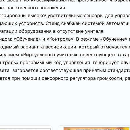
остранственного положения.
тегрированы высокочувствительные сенсоры для управ
дающих устройств. Стенд снабжен системой автоматич
уатации оборудования в отсутствие учителя.
ндом: «Обучение» и «Контроль». В режиме «Обучение»
ходимый вариант классификации, который отмечается 
санием «Виртуального учителя», повествующего о хар
онтроль» программный код управления генерирует слу
вета загорается соответствующая принятым стандарт
ется при помощи сенсорного регулятора громкости, р