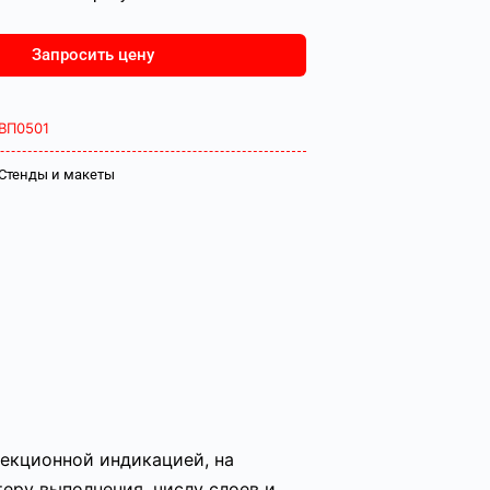
Запросить цену
ВП0501
Стенды и макеты
екционной индикацией, на
еру выполнения, числу слоев и