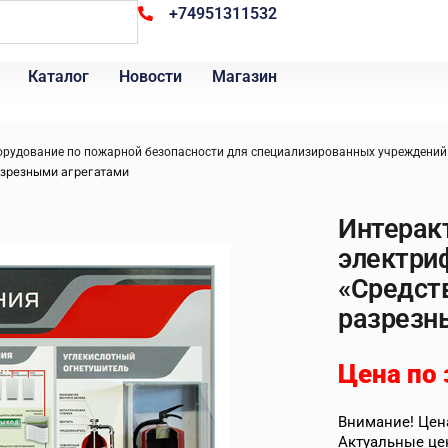
+74951311532
Каталог
Новости
Магазин
орудование по пожарной безопасности для специализированных учреждений
азрезными агрегатами
Интерак
электри
«Средст
разрезн
Цена по 
Внимание! Цена
Актуальные це