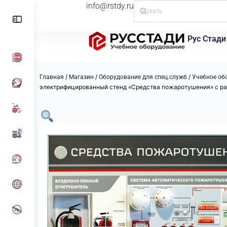
info@rstdy.ru
Рус Стади
/
/
/
Главная
Магазин
Оборудование для спец.служб
Учебное об
электрифицированный стенд «Средства пожаротушения» с р