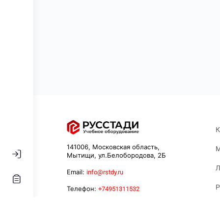
К
141006, Московская область,
М
Мытищи, ул.Белобородова, 2Б
Л
Email:
info@rstdy.ru
Р
Телефон:
+74951311532
К