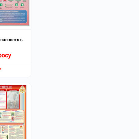
пасность в
росу
Е