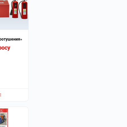
ротушения»
росу
Е