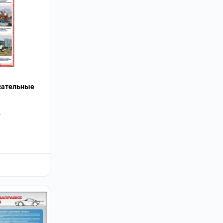
сательные
.