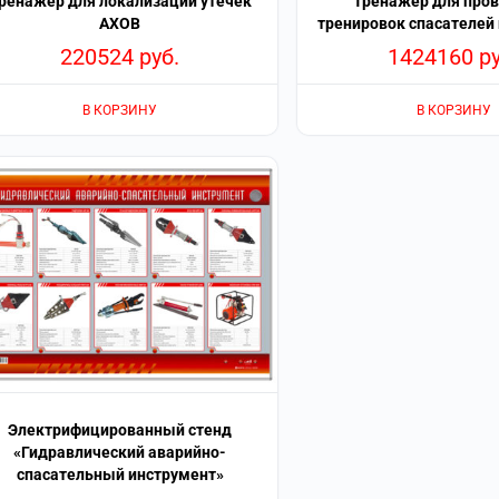
ренажер для локализации утечек
Тренажер для про
AXOB
тренировок спасателей
220524
руб.
1424160
р
В КОРЗИНУ
В КОРЗИНУ
Электрифицированный стенд
«Гидравлический аварийно-
спасательный инструмент»