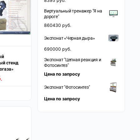
8395
руб.
Виртуальный тренажер "Я на
дороге"
860430
руб.
Экспонат «Черная дыра»
690000
руб.
ый
Экспонат "Цепная реакция и
ый стенд
Фотосинтез"
огаза»
Цена по запросу
.
Экспонат "Фотосинтез"
Цена по запросу