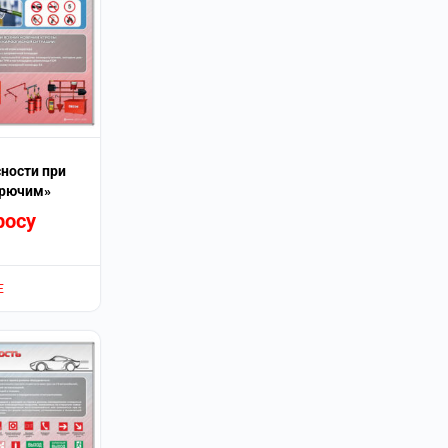
ности при
орючим»
росу
Е