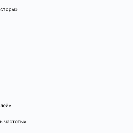
исторы»
олей»
ь частоты»