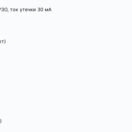
ЗО, ток утечки 30 мА
кт)
)