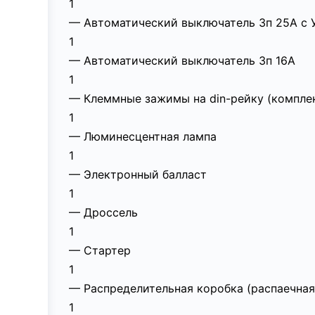
1
— Автоматический выключатель 3п 25А с У
1
— Автоматический выключатель 3п 16А
1
— Клеммные зажимы на din-рейку (компле
1
— Люминесцентная лампа
1
— Электронный балласт
1
— Дроссель
1
— Стартер
1
— Распределительная коробка (распаечная
1