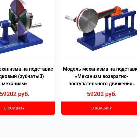
ханизма на подставке
Модель механизма на подстав
дковый (зубчатый)
«Механизм возвратно-
механизм»
поступательного движения»
59202
руб.
59202
руб.
В КОРЗИНУ
В КОРЗИНУ