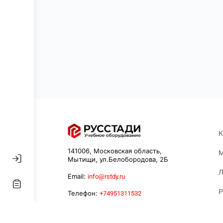
К
141006, Московская область,
М
Мытищи, ул.Белобородова, 2Б
Л
Email:
info@rstdy.ru
Р
Телефон:
+74951311532
К