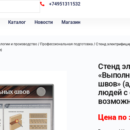
+74951311532
Каталог
Новости
Магазин
/
/ Стенд электрифици
ологии и производство
Профессиональная подготовка
и)
Стенд э
«Выполн
швов» (
людей с
возможн
Цена по 