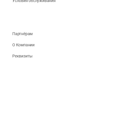
Условия обслуживания
Партнёрам
О Компании
Реквизиты
Публикации
© 2026 -
Рус Стади