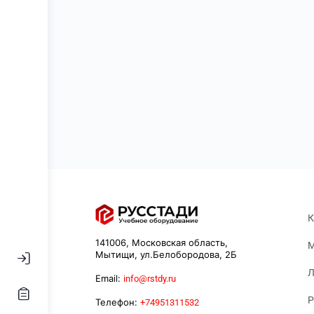
К
141006, Московская область,
М
Мытищи, ул.Белобородова, 2Б
Л
Email:
info@rstdy.ru
Р
Телефон:
+74951311532