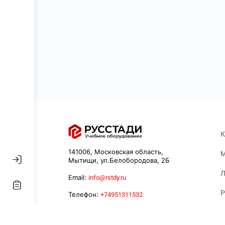
К
141006, Московская область,
М
Мытищи, ул.Белобородова, 2Б
Л
Email:
info@rstdy.ru
Р
Телефон:
+74951311532
К