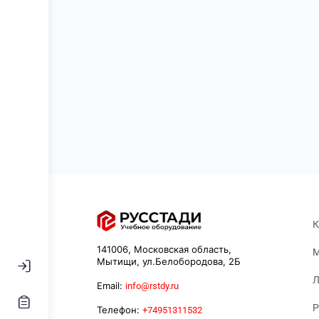
К
141006, Московская область,
М
Мытищи, ул.Белобородова, 2Б
Л
Email:
info@rstdy.ru
Р
Телефон:
+74951311532