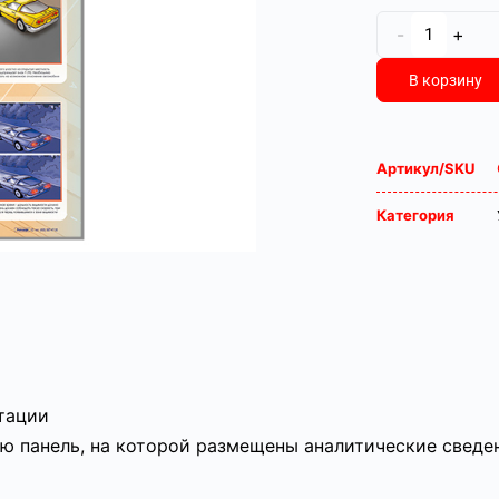
-
+
В корзину
Артикул/SKU
Категория
атации
ю панель, на которой размещены аналитические сведе