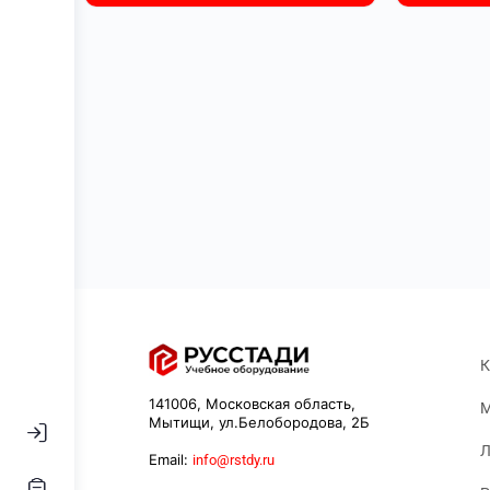
К
141006, Московская область,
М
Мытищи, ул.Белобородова, 2Б
Л
Email:
info@rstdy.ru