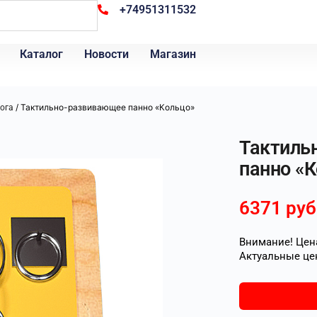
+74951311532
Каталог
Новости
Магазин
/ Тактильно-развивающее панно «Кольцо»
лога
Тактиль
панно «
6371
руб
Внимание! Цена
Актуальные це