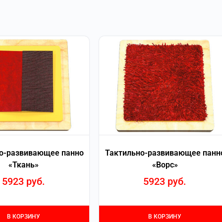
о-развивающее панно
Тактильно-развивающее панн
«Ткань»
«Ворс»
5923
руб.
5923
руб.
В КОРЗИНУ
В КОРЗИНУ