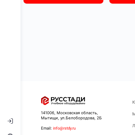
К
141006, Московская область,
М
Мытищи, ул.Белобородова, 2Б
Л
Email:
info@rstdy.ru