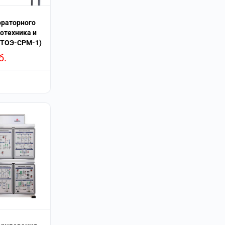
ораторного
отехника и
ЭТОЭ-СРМ-1)
б.