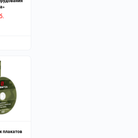
орудования
а»
б.
х плакатов