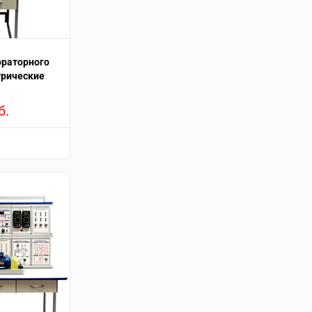
ораторного
трические
б.