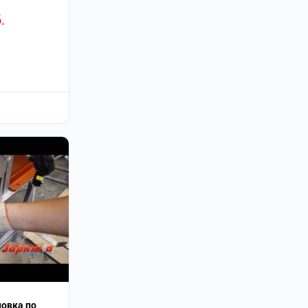
.
новка по