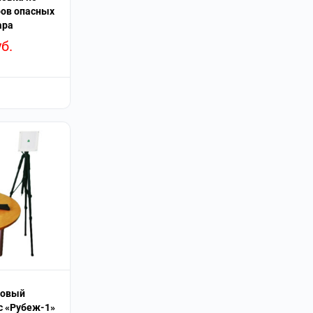
ов опасных
ара
уб.
ковый
 «Рубеж-1»