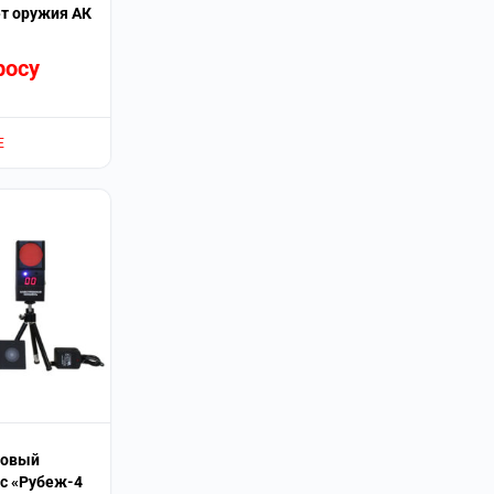
т оружия АК
росу
Е
ковый
с «Рубеж-4