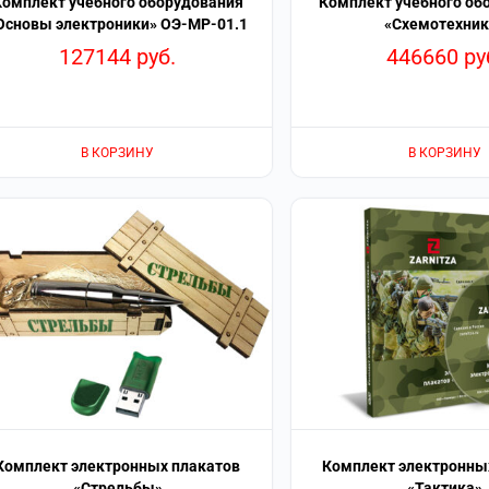
Комплект учебного оборудования
Комплект учебного об
Основы электроники» ОЭ-МР-01.1
«Схемотехник
127144
руб.
446660
ру
В КОРЗИНУ
В КОРЗИНУ
Комплект электронных плакатов
Комплект электронны
«Стрельбы»
«Тактика»